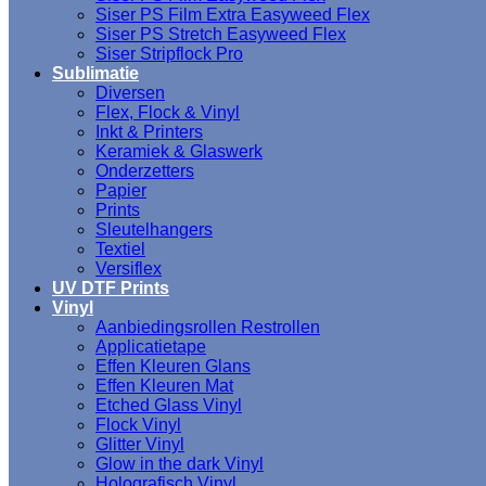
Siser PS Film Extra Easyweed Flex
Siser PS Stretch Easyweed Flex
Siser Stripflock Pro
Sublimatie
Diversen
Flex, Flock & Vinyl
Inkt & Printers
Keramiek & Glaswerk
Onderzetters
Papier
Prints
Sleutelhangers
Textiel
Versiflex
UV DTF Prints
Vinyl
Aanbiedingsrollen Restrollen
Applicatietape
Effen Kleuren Glans
Effen Kleuren Mat
Etched Glass Vinyl
Flock Vinyl
Glitter Vinyl
Glow in the dark Vinyl
Holografisch Vinyl