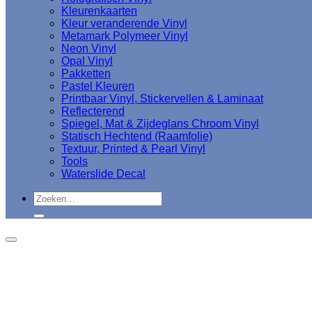
Kleurenkaarten
Kleur veranderende Vinyl
Metamark Polymeer Vinyl
Neon Vinyl
Opal Vinyl
Pakketten
Pastel Kleuren
Printbaar Vinyl, Stickervellen & Laminaat
Reflecterend
Spiegel, Mat & Zijdeglans Chroom Vinyl
Statisch Hechtend (Raamfolie)
Textuur, Printed & Pearl Vinyl
Tools
Waterslide Decal
Zoeken
naar: