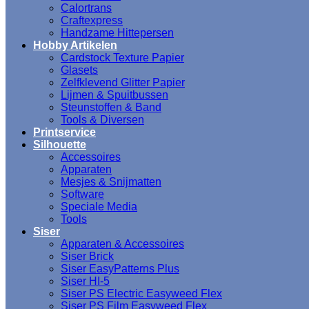
Calortrans
Craftexpress
Handzame Hittepersen
Hobby Artikelen
Cardstock Texture Papier
Glasets
Zelfklevend Glitter Papier
Lijmen & Spuitbussen
Steunstoffen & Band
Tools & Diversen
Printservice
Silhouette
Accessoires
Apparaten
Mesjes & Snijmatten
Software
Speciale Media
Tools
Siser
Apparaten & Accessoires
Siser Brick
Siser EasyPatterns Plus
Siser HI-5
Siser PS Electric Easyweed Flex
Siser PS Film Easyweed Flex