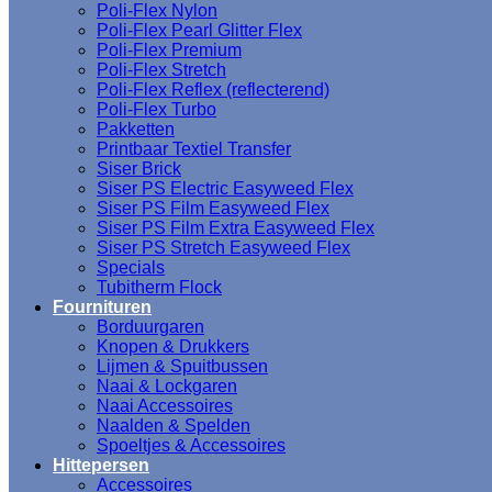
Poli-Flex Nylon
Poli-Flex Pearl Glitter Flex
Poli-Flex Premium
Poli-Flex Stretch
Poli-Flex Reflex (reflecterend)
Poli-Flex Turbo
Pakketten
Printbaar Textiel Transfer
Siser Brick
Siser PS Electric Easyweed Flex
Siser PS Film Easyweed Flex
Siser PS Film Extra Easyweed Flex
Siser PS Stretch Easyweed Flex
Specials
Tubitherm Flock
Fournituren
Borduurgaren
Knopen & Drukkers
Lijmen & Spuitbussen
Naai & Lockgaren
Naai Accessoires
Naalden & Spelden
Spoeltjes & Accessoires
Hittepersen
Accessoires