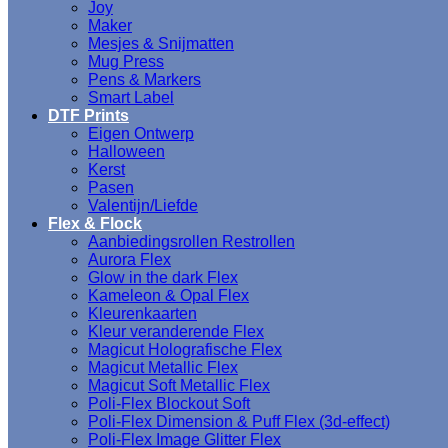
Joy
Maker
Mesjes & Snijmatten
Mug Press
Pens & Markers
Smart Label
DTF Prints
Eigen Ontwerp
Halloween
Kerst
Pasen
Valentijn/Liefde
Flex & Flock
Aanbiedingsrollen Restrollen
Aurora Flex
Glow in the dark Flex
Kameleon & Opal Flex
Kleurenkaarten
Kleur veranderende Flex
Magicut Holografische Flex
Magicut Metallic Flex
Magicut Soft Metallic Flex
Poli-Flex Blockout Soft
Poli-Flex Dimension & Puff Flex (3d-effect)
Poli-Flex Image Glitter Flex