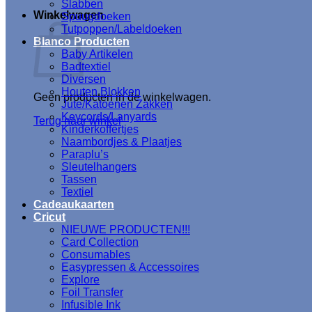
Slabben
Winkelwagen
Spuugdoeken
Tutpoppen/Labeldoeken
Blanco Producten
Baby Artikelen
Badtextiel
Diversen
Houten Blokken
Geen producten in de winkelwagen.
Jute/Katoenen Zakken
Keycords/Lanyards
Terug naar winkel
Kinderkoffertjes
Naambordjes & Plaatjes
Paraplu’s
Sleutelhangers
Tassen
Textiel
Cadeaukaarten
Cricut
NIEUWE PRODUCTEN!!!
Card Collection
Consumables
Easypressen & Accessoires
Explore
Foil Transfer
Infusible Ink