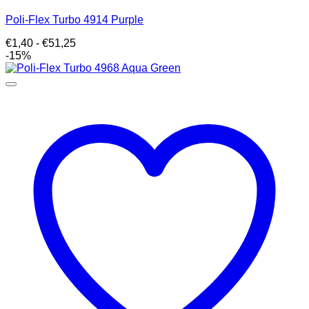
Poli-Flex Turbo 4914 Purple
Prijsklasse:
€
1,40
-
€
51,25
€1,40
-15%
tot
€51,25