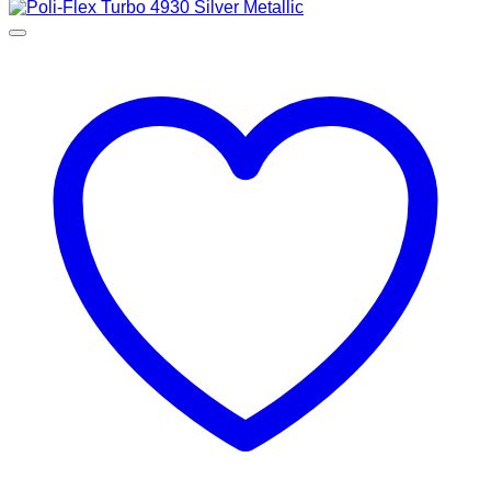
tot
€51,25