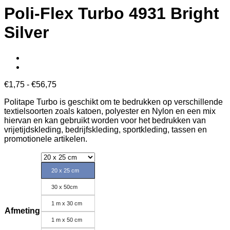
Poli-Flex Turbo 4931 Bright
Silver
Prijsklasse:
€
1,75
-
€
56,75
€1,75
Politape Turbo is geschikt om te bedrukken op verschillende
tot
textielsoorten zoals katoen, polyester en Nylon en een mix
€56,75
hiervan en kan gebruikt worden voor het bedrukken van
vrijetijdskleding, bedrijfskleding, sportkleding, tassen en
promotionele artikelen.
20 x 25 cm
30 x 50cm
1 m x 30 cm
Afmeting
1 m x 50 cm