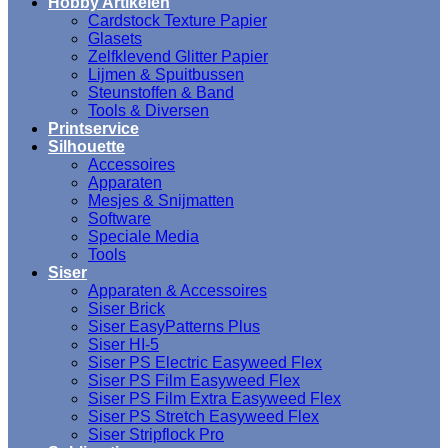
Hobby Artikelen
Cardstock Texture Papier
Glasets
Zelfklevend Glitter Papier
Lijmen & Spuitbussen
Steunstoffen & Band
Tools & Diversen
Printservice
Silhouette
Accessoires
Apparaten
Mesjes & Snijmatten
Software
Speciale Media
Tools
Siser
Apparaten & Accessoires
Siser Brick
Siser EasyPatterns Plus
Siser HI-5
Siser PS Electric Easyweed Flex
Siser PS Film Easyweed Flex
Siser PS Film Extra Easyweed Flex
Siser PS Stretch Easyweed Flex
Siser Stripflock Pro