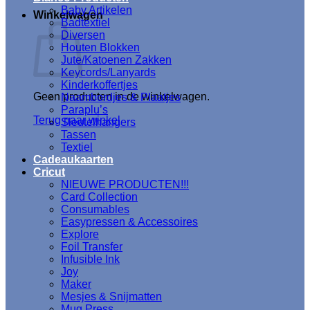
Baby Artikelen
Winkelwagen
Badtextiel
Diversen
Houten Blokken
Jute/Katoenen Zakken
Keycords/Lanyards
Kinderkoffertjes
Geen producten in de winkelwagen.
Naambordjes & Plaatjes
Paraplu’s
Terug naar winkel
Sleutelhangers
Tassen
Textiel
Cadeaukaarten
Cricut
NIEUWE PRODUCTEN!!!
Card Collection
Consumables
Easypressen & Accessoires
Explore
Foil Transfer
Infusible Ink
Joy
Maker
Mesjes & Snijmatten
Mug Press