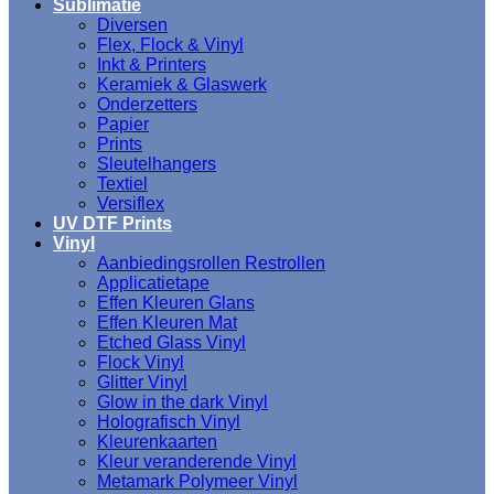
Sublimatie
Diversen
Flex, Flock & Vinyl
Inkt & Printers
Keramiek & Glaswerk
Onderzetters
Papier
Prints
Sleutelhangers
Textiel
Versiflex
UV DTF Prints
Vinyl
Aanbiedingsrollen Restrollen
Applicatietape
Effen Kleuren Glans
Effen Kleuren Mat
Etched Glass Vinyl
Flock Vinyl
Glitter Vinyl
Glow in the dark Vinyl
Holografisch Vinyl
Kleurenkaarten
Kleur veranderende Vinyl
Metamark Polymeer Vinyl