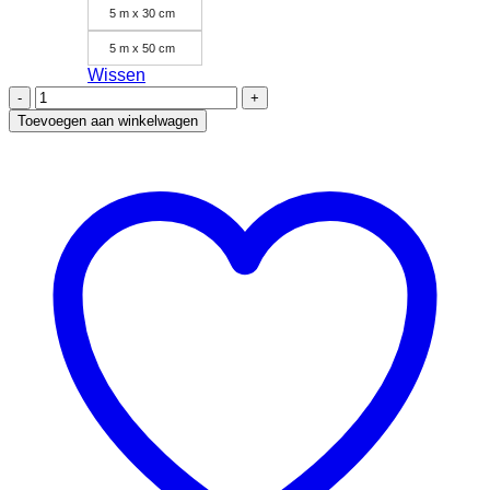
5 m x 30 cm
5 m x 50 cm
Wissen
Poli-
Flex
Toevoegen aan winkelwagen
Turbo
4931
Bright
Silver
aantal