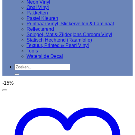
Neon Vinyl
Opal Vinyl
Pakketten
Pastel Kleuren
Printbaar Vinyl, Stickervellen & Laminaat
Reflecterend
Spiegel, Mat & Zijdeglans Chroom Vinyl
Statisch Hechtend (Raamfolie)
Textuur, Printed & Pearl Vinyl
Tools
Waterslide Decal
Zoeken
naar:
-15%