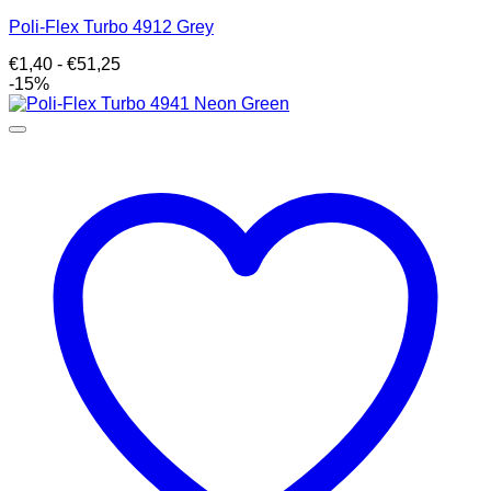
Poli-Flex Turbo 4912 Grey
Prijsklasse:
€
1,40
-
€
51,25
€1,40
-15%
tot
€51,25