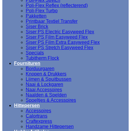
Poli-Flex Stretch
Poli-Flex Reflex (reflecterend)
Poli-Flex Turbo
Pakketten
Printbaar Textiel Transfer
Siser Brick
Siser PS Electric Easyweed Flex
Siser PS Film Easyweed Flex
Siser PS Film Extra Easyweed Flex
Siser PS Stretch Easyweed Flex
Specials
Tubitherm Flock
Fournituren
Borduurgaren
Knopen & Drukkers
Lijmen & Spuitbussen
Naai & Lockgaren
Naai Accessoires
Naalden & Spelden
Spoeltjes & Accessoires
Hittepersen
Accessoires
Calortrans
Craftexpress
Handzame Hittepersen